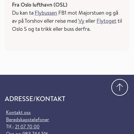
Fra Oslo lufthavn (OSL)
Du kan ta
Flybussen
FB1 mot Majorstuen og gå
av på Torshov eller reise med
Vy
eller
Flytoget
til
Oslo S og ta trikk eller buss derfra.
Gå
ADRESSE/KONTAKT
Kontakt oss
Beredskapstelefoner
Tlf.:
21 07 70 00
Org.nr: 983 744 516